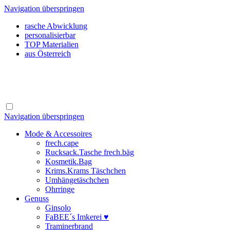
Navigation überspringen
rasche Abwicklung
personalisierbar
TOP Materialien
aus Österreich
Navigation überspringen
Mode & Accessoires
frech.cape
Rucksack.Tasche frech.bäg
Kosmetik.Bag
Krims.Krams Täschchen
Umhängetäschchen
Ohrringe
Genuss
Ginsolo
FaBEE´s Imkerei ♥
Traminerbrand