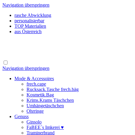
Navigation überspringen
rasche Abwicklung
personalisierbar
TOP Materialien
aus Österreich
Navigation überspringen
Mode & Accessoires
frech.cape
Rucksack.Tasche frech.bäg
Kosmetik.Bag
Krims.Krams Täschchen
Umhängetäschchen
Ohrringe
Genuss
Ginsolo
FaBEE´s Imkerei ♥
Traminerbrand