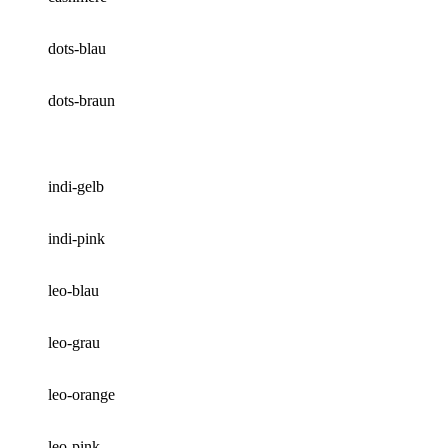
dots-blau
dots-braun
indi-gelb
indi-pink
leo-blau
leo-grau
leo-orange
leo-pink