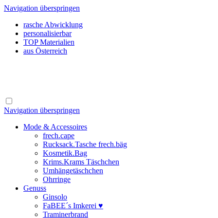
Navigation überspringen
rasche Abwicklung
personalisierbar
TOP Materialien
aus Österreich
Navigation überspringen
Mode & Accessoires
frech.cape
Rucksack.Tasche frech.bäg
Kosmetik.Bag
Krims.Krams Täschchen
Umhängetäschchen
Ohrringe
Genuss
Ginsolo
FaBEE´s Imkerei ♥
Traminerbrand