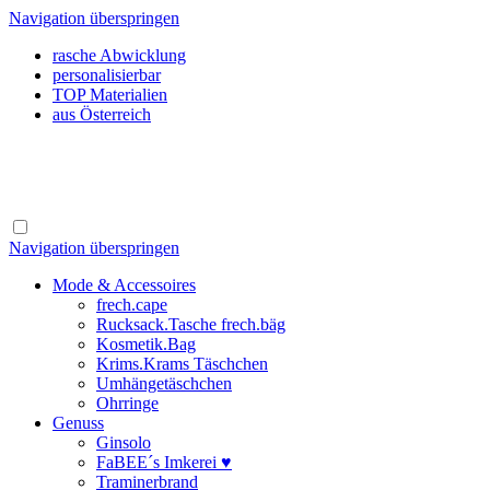
Navigation überspringen
rasche Abwicklung
personalisierbar
TOP Materialien
aus Österreich
Navigation überspringen
Mode & Accessoires
frech.cape
Rucksack.Tasche frech.bäg
Kosmetik.Bag
Krims.Krams Täschchen
Umhängetäschchen
Ohrringe
Genuss
Ginsolo
FaBEE´s Imkerei ♥
Traminerbrand