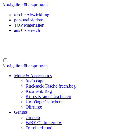
Navigation überspringen
rasche Abwicklung
personalisierbar
TOP Materialien
aus Österreich
Navigation überspringen
Mode & Accessoires
frech.cape
Rucksack.Tasche frech.bäg
Kosmetik.Bag
Krims.Krams Täschchen
Umhängetäschchen
Ohrringe
Genuss
Ginsolo
FaBEE´s Imkerei ♥
Traminerbrand