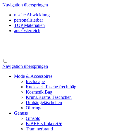
Navigation überspringen
rasche Abwicklung
personalisierbar
TOP Materialien
aus Österreich
Navigation überspringen
Mode & Accessoires
frech.cape
Rucksack.Tasche frech.bäg
Kosmetik.Bag
Krims.Krams Täschchen
Umhängetäschchen
Ohrringe
Genuss
Ginsolo
FaBEE´s Imkerei ♥
Traminerbrand