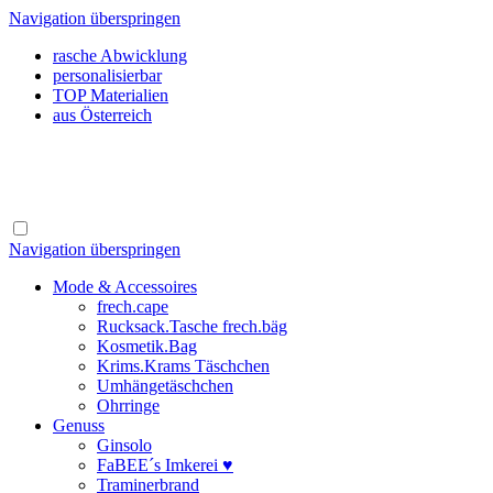
Navigation überspringen
rasche Abwicklung
personalisierbar
TOP Materialien
aus Österreich
Navigation überspringen
Mode & Accessoires
frech.cape
Rucksack.Tasche frech.bäg
Kosmetik.Bag
Krims.Krams Täschchen
Umhängetäschchen
Ohrringe
Genuss
Ginsolo
FaBEE´s Imkerei ♥
Traminerbrand