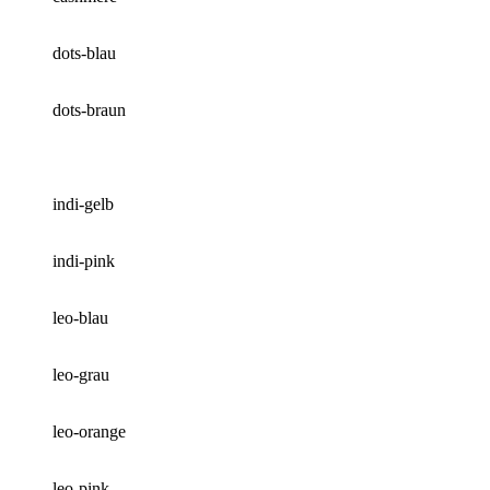
dots-blau
dots-braun
indi-gelb
indi-pink
leo-blau
leo-grau
leo-orange
leo-pink