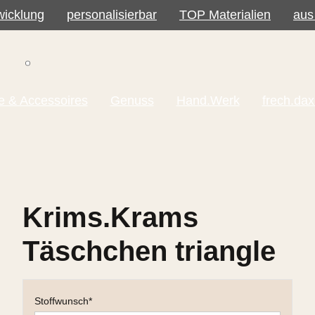
Navigation überspringen
wicklung
personalisierbar
TOP Materialien
aus
Navigation überspringen
 & Accessoires
Genuss
Hand.Werk
frech.dax
Krims.Krams
Täschchen triangle
Pflichtfeld
Stoffwunsch
*