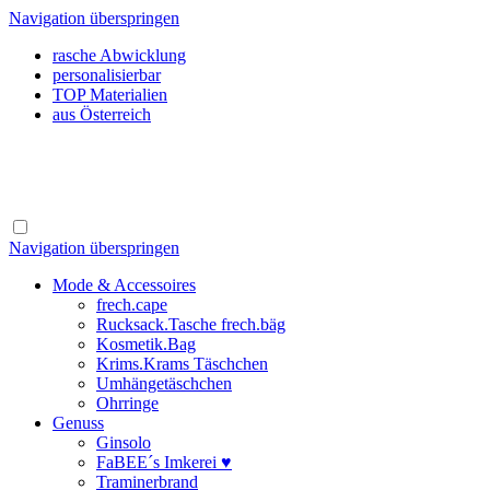
Navigation überspringen
rasche Abwicklung
personalisierbar
TOP Materialien
aus Österreich
Navigation überspringen
Mode & Accessoires
frech.cape
Rucksack.Tasche frech.bäg
Kosmetik.Bag
Krims.Krams Täschchen
Umhängetäschchen
Ohrringe
Genuss
Ginsolo
FaBEE´s Imkerei ♥
Traminerbrand