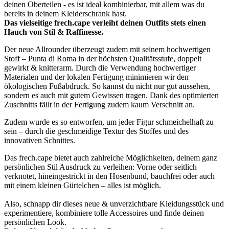
deinen Oberteilen - es ist ideal kombinierbar, mit allem was du
bereits in deinem Kleiderschrank hast.
Das vielseitige frech.cape verleiht deinen Outfits stets einen
Hauch von Stil & Raffinesse.
Der neue Allrounder überzeugt zudem mit seinem hochwertigen
Stoff – Punta di Roma in der höchsten Qualitätsstufe, doppelt
gewirkt & knitterarm. Durch die Verwendung hochwertiger
Materialen und der lokalen Fertigung minimieren wir den
ökologischen Fußabdruck. So kannst du nicht nur gut aussehen,
sondern es auch mit gutem Gewissen tragen. Dank des optimierten
Zuschnitts fällt in der Fertigung zudem kaum Verschnitt an.
Zudem wurde es so entworfen, um jeder Figur schmeichelhaft zu
sein – durch die geschmeidige Textur des Stoffes und des
innovativen Schnittes.
Das frech.cape bietet auch zahlreiche Möglichkeiten, deinem ganz
persönlichen Stil Ausdruck zu verleihen: Vorne oder seitlich
verknotet, hineingestrickt in den Hosenbund, bauchfrei oder auch
mit einem kleinen Gürtelchen – alles ist möglich.
Also, schnapp dir dieses neue & unverzichtbare Kleidungsstück und
experimentiere, kombiniere tolle Accessoires und finde deinen
persönlichen Look.