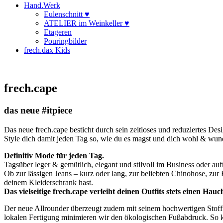
Hand.Werk
Eulenschnitt ♥
ATELIER im Weinkeller ♥
Etageren
Pouringbilder
frech.dax Kids
frech.cape
das neue #itpiece
Das neue frech.cape besticht durch sein zeitloses und reduziertes Des
Style dich damit jeden Tag so, wie du es magst und dich wohl & wund
Definitiv
Mode für jeden Tag.
Tagsüber leger & gemütlich, elegant und stilvoll im Business oder a
Ob zur lässigen Jeans – kurz oder lang, zur beliebten Chinohose, zur 
deinem Kleiderschrank hast.
Das vielseitige frech.cape verleiht deinen Outfits stets einen Hauc
Der neue Allrounder überzeugt zudem mit seinem hochwertigen Stoff 
lokalen Fertigung minimieren wir den ökologischen Fußabdruck. So ka