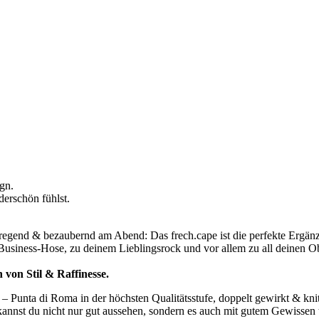
ign.
erschön fühlst.
ufregend & bezaubernd am Abend: Das frech.cape ist die perfekte Ergä
Business-Hose, zu deinem Lieblingsrock und vor allem zu all deinen Ober
h von Stil & Raffinesse.
– Punta di Roma in der höchsten Qualitätsstufe, doppelt gewirkt & kn
nnst du nicht nur gut aussehen, sondern es auch mit gutem Gewissen tr