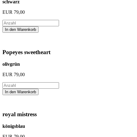
schwarz
EUR
79,00
Popeyes sweetheart
olivgrün
EUR
79,00
royal mistress
königsblau
EUR
79,00