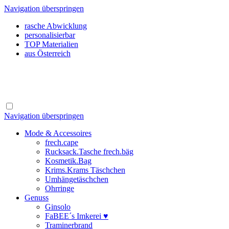
Navigation überspringen
rasche Abwicklung
personalisierbar
TOP Materialien
aus Österreich
Navigation überspringen
Mode & Accessoires
frech.cape
Rucksack.Tasche frech.bäg
Kosmetik.Bag
Krims.Krams Täschchen
Umhängetäschchen
Ohrringe
Genuss
Ginsolo
FaBEE´s Imkerei ♥
Traminerbrand