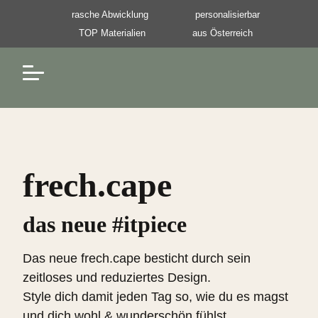
Navigation überspringen
rasche Abwicklung
personalisierbar
TOP Materialien
aus Österreich
Navigation überspringen
frech.cape
das neue #itpiece
Das neue frech.cape besticht durch sein
zeitloses und reduziertes Design.
Style dich damit jeden Tag so, wie du es magst
und dich wohl & wunderschön fühlst.