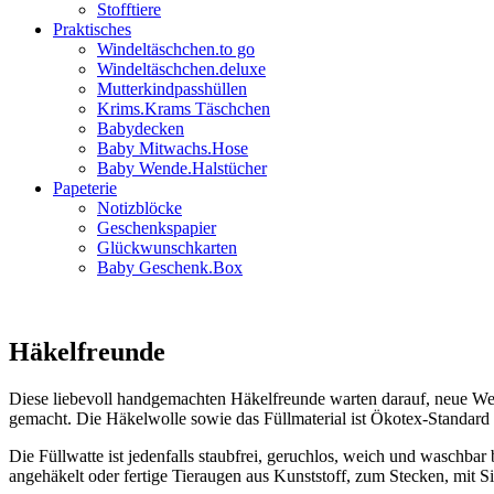
Stofftiere
Praktisches
Windeltäschchen.to go
Windeltäschchen.deluxe
Mutterkindpasshüllen
Krims.Krams Täschchen
Babydecken
Baby Mitwachs.Hose
Baby Wende.Halstücher
Papeterie
Notizblöcke
Geschenkspapier
Glückwunschkarten
Baby Geschenk.Box
Häkelfreunde
Diese liebevoll handgemachten Häkelfreunde warten darauf, neue Weg
gemacht. Die Häkelwolle sowie das Füllmaterial ist Ökotex-Standard 10
Die Füllwatte ist jedenfalls staubfrei, geruchlos, weich und waschba
angehäkelt oder fertige Tieraugen aus Kunststoff, zum Stecken, mit Si