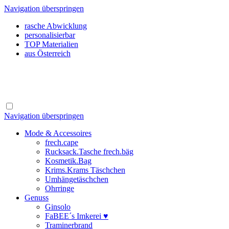
Navigation überspringen
rasche Abwicklung
personalisierbar
TOP Materialien
aus Österreich
Navigation überspringen
Mode & Accessoires
frech.cape
Rucksack.Tasche frech.bäg
Kosmetik.Bag
Krims.Krams Täschchen
Umhängetäschchen
Ohrringe
Genuss
Ginsolo
FaBEE´s Imkerei ♥
Traminerbrand