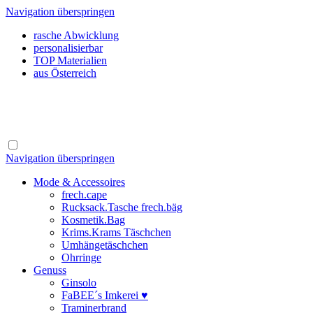
Navigation überspringen
rasche Abwicklung
personalisierbar
TOP Materialien
aus Österreich
Navigation überspringen
Mode & Accessoires
frech.cape
Rucksack.Tasche frech.bäg
Kosmetik.Bag
Krims.Krams Täschchen
Umhängetäschchen
Ohrringe
Genuss
Ginsolo
FaBEE´s Imkerei ♥
Traminerbrand