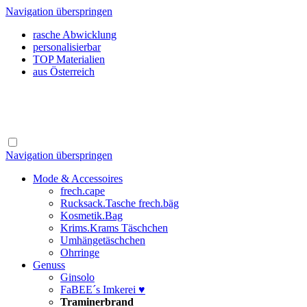
Navigation überspringen
rasche Abwicklung
personalisierbar
TOP Materialien
aus Österreich
Navigation überspringen
Mode & Accessoires
frech.cape
Rucksack.Tasche frech.bäg
Kosmetik.Bag
Krims.Krams Täschchen
Umhängetäschchen
Ohrringe
Genuss
Ginsolo
FaBEE´s Imkerei ♥
Traminerbrand