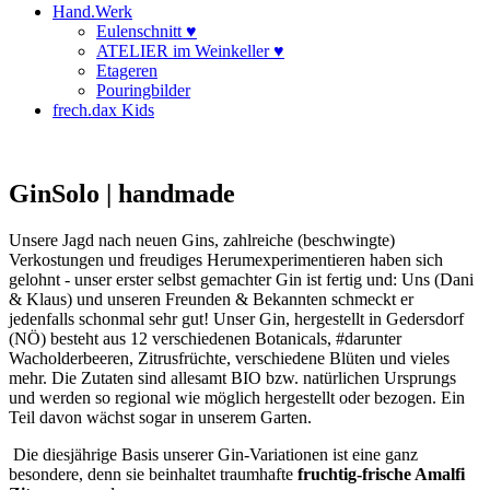
Hand.Werk
Eulenschnitt ♥
ATELIER im Weinkeller ♥
Etageren
Pouringbilder
frech.dax Kids
GinSolo | handmade
Unsere Jagd nach neuen Gins, zahlreiche (beschwingte)
Verkostungen und freudiges Herumexperimentieren haben sich
gelohnt - unser erster selbst gemachter Gin ist fertig und: Uns (Dani
& Klaus) und unseren Freunden & Bekannten schmeckt er
jedenfalls schonmal sehr gut! Unser Gin, hergestellt in Gedersdorf
(NÖ) besteht aus 12 verschiedenen Botanicals, #darunter
Wacholderbeeren, Zitrusfrüchte, verschiedene Blüten und vieles
mehr. Die Zutaten sind allesamt BIO bzw. natürlichen Ursprungs
und werden so regional wie möglich hergestellt oder bezogen. Ein
Teil davon wächst sogar in unserem Garten.
Die diesjährige Basis unserer Gin-Variationen ist eine ganz
besondere, denn sie beinhaltet traumhafte
fruchtig-frische Amalfi