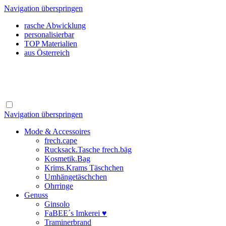
Navigation überspringen
rasche Abwicklung
personalisierbar
TOP Materialien
aus Österreich
Navigation überspringen
Mode & Accessoires
frech.cape
Rucksack.Tasche frech.bäg
Kosmetik.Bag
Krims.Krams Täschchen
Umhängetäschchen
Ohrringe
Genuss
Ginsolo
FaBEE´s Imkerei ♥
Traminerbrand