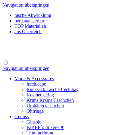
Navigation überspringen
rasche Abwicklung
personalisierbar
TOP Materialien
aus Österreich
Navigation überspringen
Mode & Accessoires
frech.cape
Rucksack.Tasche frech.bäg
Kosmetik.Bag
Krims.Krams Täschchen
Umhängetäschchen
Ohrringe
Genuss
Ginsolo
FaBEE´s Imkerei ♥
Traminerbrand