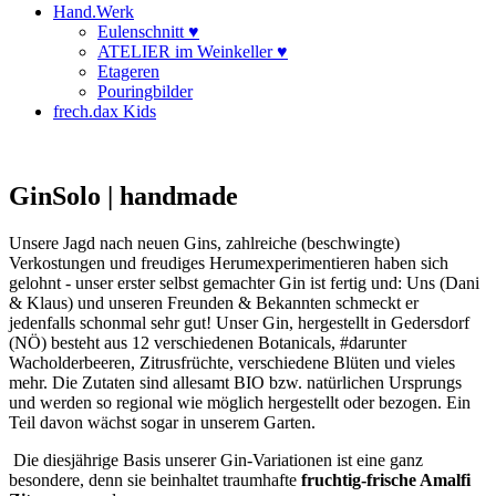
Hand.Werk
Eulenschnitt ♥
ATELIER im Weinkeller ♥
Etageren
Pouringbilder
frech.dax Kids
GinSolo | handmade
Unsere Jagd nach neuen Gins, zahlreiche (beschwingte)
Verkostungen und freudiges Herumexperimentieren haben sich
gelohnt - unser erster selbst gemachter Gin ist fertig und: Uns (Dani
& Klaus) und unseren Freunden & Bekannten schmeckt er
jedenfalls schonmal sehr gut! Unser Gin, hergestellt in Gedersdorf
(NÖ) besteht aus 12 verschiedenen Botanicals, #darunter
Wacholderbeeren, Zitrusfrüchte, verschiedene Blüten und vieles
mehr. Die Zutaten sind allesamt BIO bzw. natürlichen Ursprungs
und werden so regional wie möglich hergestellt oder bezogen. Ein
Teil davon wächst sogar in unserem Garten.
Die diesjährige Basis unserer Gin-Variationen ist eine ganz
besondere, denn sie beinhaltet traumhafte
fruchtig-frische Amalfi