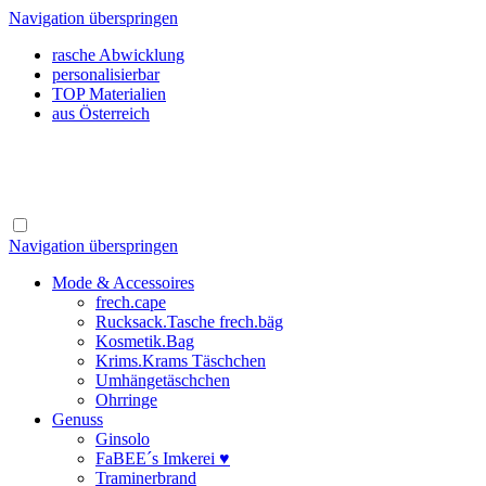
Navigation überspringen
rasche Abwicklung
personalisierbar
TOP Materialien
aus Österreich
Navigation überspringen
Mode & Accessoires
frech.cape
Rucksack.Tasche frech.bäg
Kosmetik.Bag
Krims.Krams Täschchen
Umhängetäschchen
Ohrringe
Genuss
Ginsolo
FaBEE´s Imkerei ♥
Traminerbrand