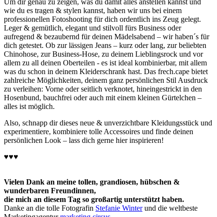
Um dir genau zu zeigen, was du damit alles anstellen kannst und
wie du es tragen & stylen kannst, haben wir uns bei einem
professionellen Fotoshooting für dich ordentlich ins Zeug gelegt.
Leger & gemütlich, elegant und stilvoll fürs Business oder
aufregend & bezaubernd für deinen Mädelsabend – wir haben´s für
dich getestet. Ob zur lässigen Jeans – kurz oder lang, zur beliebten
Chinohose, zur Business-Hose, zu deinem Lieblingsrock und vor
allem zu all deinen Oberteilen - es ist ideal kombinierbar, mit allem
was du schon in deinem Kleiderschrank hast. Das frech.cape bietet
zahlreiche Möglichkeiten, deinem ganz persönlichen Stil Ausdruck
zu verleihen: Vorne oder seitlich verknotet, hineingestrickt in den
Hosenbund, bauchfrei oder auch mit einem kleinen Gürtelchen –
alles ist möglich.
Also, schnapp dir dieses neue & unverzichtbare Kleidungsstück und
experimentiere, kombiniere tolle Accessoires und finde deinen
persönlichen Look – lass dich gerne hier inspirieren!
♥♥♥
Vielen Dank an meine tollen, grandiosen, hübschen &
wunderbaren Freundinnen,
die mich an diesem Tag so großartig unterstützt haben.
Danke an die tolle Fotografin
Stefanie Winter
und die weltbeste
Marketingagentur
marketing circus