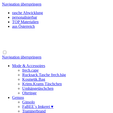
Navigation überspringen
rasche Abwicklung
personalisierbar
TOP Materialien
aus Österreich
Navigation überspringen
Mode & Accessoires
frech.cape
Rucksack.Tasche frech.bäg
Kosmetik.Bag
Krims.Krams Täschchen
Umhängetäschchen
Ohrringe
Genuss
Ginsolo
FaBEE´s Imkerei ♥
Traminerbrand